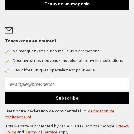
Trouvez un magasin
Tenez-vous au courant
Ne manquez jamais nos meilleures promotions
Check
icon
Découvrez nos nouveaux modèles et nouvelles collections
Check
icon
Des offres uniques spécialement pour vous!
Check
icon
Email
address
Subscribe
Lisez notre déclaration de confidentialité ici
déclaration de
confidentialité
This website is protected by reCAPTCHA and the Google
Privacy
Policy
and
Terms of Service
apply