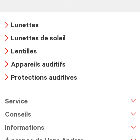
Lunettes
Arrow
Lunettes de soleil
icon
Arrow
Lentilles
icon
Arrow
Appareils auditifs
icon
Arrow
Protections auditives
icon
Arrow
icon
Service
n
A
r
r
o
w
i
c
o
Conseils
Informations