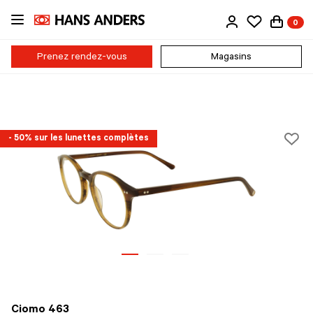
Passer
0
au
contenu
principal
Prenez rendez-vous
Magasins
- 50% sur les lunettes complètes
Ciomo 463