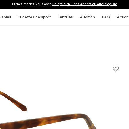
Prenez rendez-vous avec
un opticien Hans Anders ou audiologiste
 soleil
Lunettes de sport
Lentilles
Audition
FAQ
Action