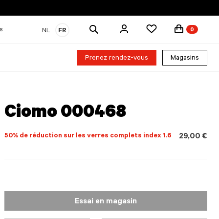
Rechercher
s
NL
FR
0
des
produits
Prenez rendez-vous
Magasins
Ciomo 000468
50% de réduction sur les verres complets index 1.6
29,00 €
Essai en magasin