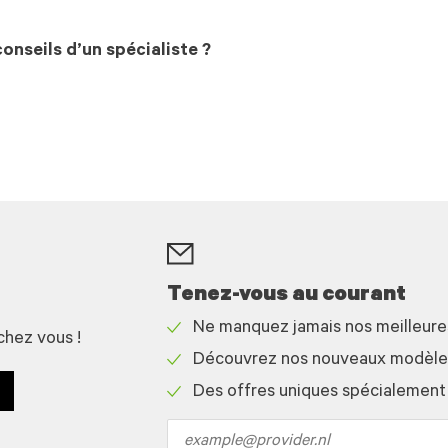
onseils d’un spécialiste ?
Tenez-vous au courant
Ne manquez jamais nos meilleur
chez vous !
Check
Découvrez nos nouveaux modèles 
icon
Check
Des offres uniques spécialement
icon
Check
icon
Email
address