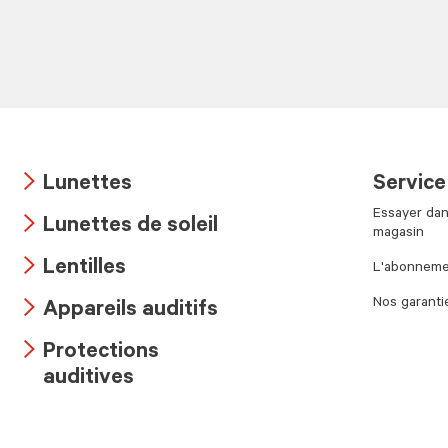
Lunettes
Service
Arrow
Essayer dan
Lunettes de soleil
icon
magasin
Arrow
Lentilles
L'abonnemen
icon
Arrow
Nos garanti
Appareils auditifs
icon
Arrow
Protections
icon
Arrow
auditives
icon