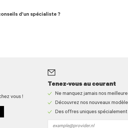
onseils d’un spécialiste ?
Tenez-vous au courant
Ne manquez jamais nos meilleur
chez vous !
Check
Découvrez nos nouveaux modèles 
icon
Check
Des offres uniques spécialement
icon
Check
icon
Email
address