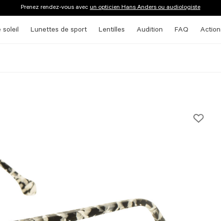
Prenez rendez-vous avec
un opticien Hans Anders ou audiologiste
 soleil
Lunettes de sport
Lentilles
Audition
FAQ
Action