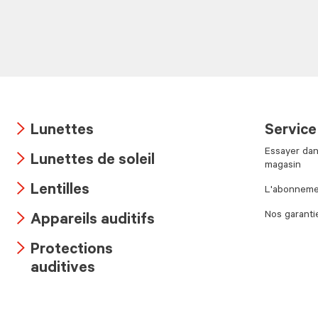
Lunettes
Service
Arrow
Essayer dan
Lunettes de soleil
icon
magasin
Arrow
Lentilles
L'abonnemen
icon
Arrow
Nos garanti
Appareils auditifs
icon
Arrow
Protections
icon
Arrow
auditives
icon