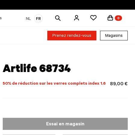
Rechercher
s
NL
FR
0
des
produits
Prenez rendez-vous
Magasins
Artlife 68734
50% de réduction sur les verres complets index 1.6
89,00 €
Essai en magasin