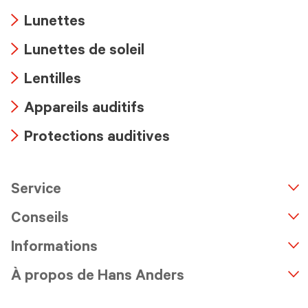
Lunettes
Arrow
Lunettes de soleil
icon
Arrow
Lentilles
icon
Arrow
Appareils auditifs
icon
Arrow
Protections auditives
icon
Arrow
icon
Service
n
A
r
r
o
w
i
c
o
Conseils
Informations
À propos de Hans Anders