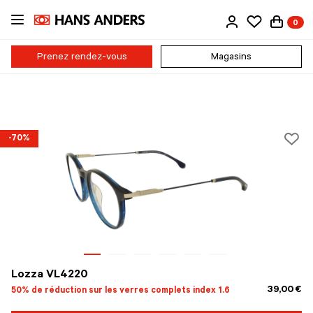
Passer
0
au
contenu
principal
Prenez rendez-vous
Magasins
-70%
Lozza VL4220
39,00 €
50% de réduction sur les verres complets index 1.6