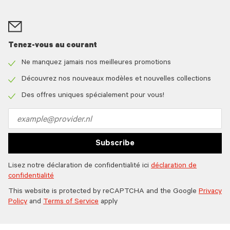
Tenez-vous au courant
Ne manquez jamais nos meilleures promotions
Check
icon
Découvrez nos nouveaux modèles et nouvelles collections
Check
icon
Des offres uniques spécialement pour vous!
Check
icon
Email
address
Subscribe
Lisez notre déclaration de confidentialité ici
déclaration de
confidentialité
This website is protected by reCAPTCHA and the Google
Privacy
Policy
and
Terms of Service
apply