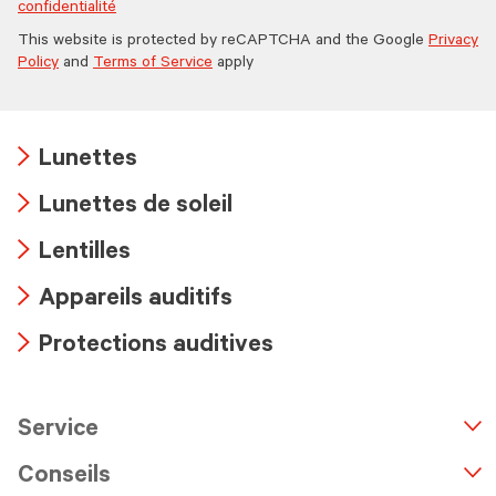
confidentialité
This website is protected by reCAPTCHA and the Google
Privacy
Policy
and
Terms of Service
apply
Lunettes
Arrow
Lunettes de soleil
icon
Arrow
Lentilles
icon
Arrow
Appareils auditifs
icon
Arrow
Protections auditives
icon
Arrow
icon
Service
n
A
r
r
o
w
i
c
o
Conseils