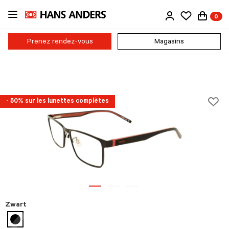
Passer
0
au
contenu
principal
Prenez rendez-vous
Magasins
- 50% sur les lunettes complètes
Zwart