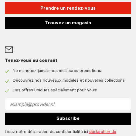
Prendre un rendez-vous
Trouvez un magasin
Tenez-vous au courant
Ne manquez jamais nos meilleures promotions
Check
icon
Découvrez nos nouveaux modèles et nouvelles collections
Check
icon
Des offres uniques spécialement pour vous!
Check
icon
Email
address
Subscribe
Lisez notre déclaration de confidentialité ici
déclaration de