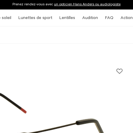
Prenez rendez-vous avec
un opticien Hans Anders ou audiologiste
 soleil
Lunettes de sport
Lentilles
Audition
FAQ
Action