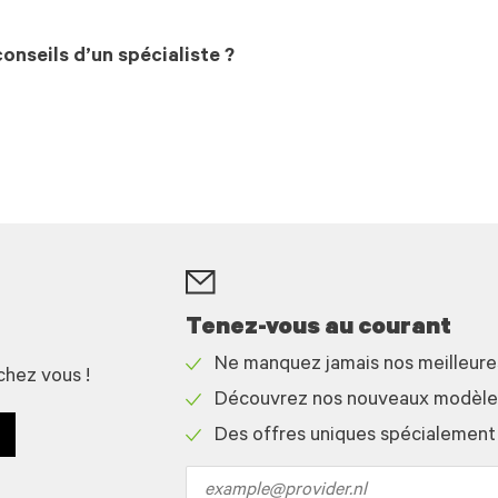
onseils d’un spécialiste ?
Tenez-vous au courant
Ne manquez jamais nos meilleur
chez vous !
Check
Découvrez nos nouveaux modèles 
icon
Check
Des offres uniques spécialement
icon
Check
icon
Email
address