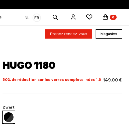
Rechercher
s
NL
FR
0
des
produits
Prenez rendez-vous
Magasins
HUGO 1180
50% de réduction sur les verres complets index 1.6
149,00 €
Zwart
sélectionné