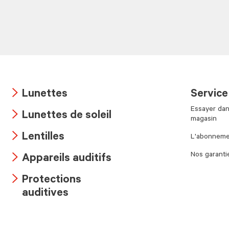
Lunettes
Service
Arrow
Essayer dan
Lunettes de soleil
icon
magasin
Arrow
Lentilles
L'abonnemen
icon
Arrow
Nos garanti
Appareils auditifs
icon
Arrow
Protections
icon
Arrow
auditives
icon