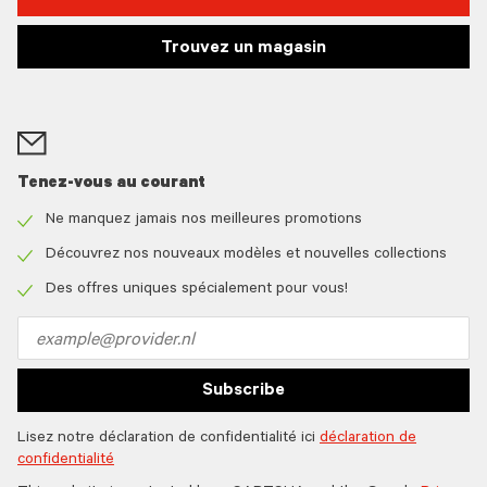
Trouvez un magasin
Tenez-vous au courant
Ne manquez jamais nos meilleures promotions
Check
icon
Découvrez nos nouveaux modèles et nouvelles collections
Check
icon
Des offres uniques spécialement pour vous!
Check
icon
Email
address
Subscribe
Lisez notre déclaration de confidentialité ici
déclaration de
confidentialité