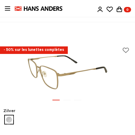
Passer
0
au
contenu
principal
- 50% sur les lunettes complètes
Zilver
sélectionné