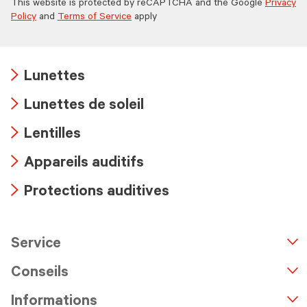
This website is protected by reCAPTCHA and the Google
Privacy
Policy
and
Terms of Service
apply
Lunettes
Arrow
Lunettes de soleil
icon
Arrow
Lentilles
icon
Arrow
Appareils auditifs
icon
Arrow
Protections auditives
icon
Arrow
icon
Service
n
A
r
r
o
w
i
c
o
Conseils
Informations