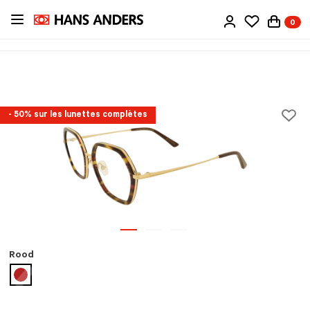
Passer
0
au
contenu
principal
- 50% sur les lunettes complètes
Rood
sélectionné