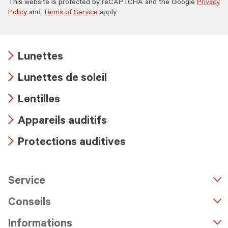
This website is protected by reCAPTCHA and the Google
Privacy
Policy
and
Terms of Service
apply
Lunettes
Arrow
Lunettes de soleil
icon
Arrow
Lentilles
icon
Arrow
Appareils auditifs
icon
Arrow
Protections auditives
icon
Arrow
icon
Service
n
A
r
r
o
w
i
c
o
Conseils
Informations