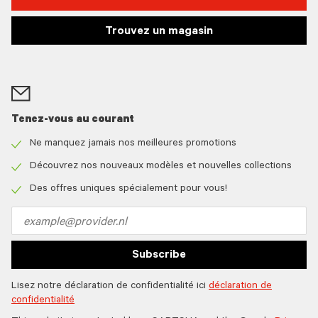
Trouvez un magasin
Tenez-vous au courant
Ne manquez jamais nos meilleures promotions
Check
icon
Découvrez nos nouveaux modèles et nouvelles collections
Check
icon
Des offres uniques spécialement pour vous!
Check
icon
Email
address
Subscribe
Lisez notre déclaration de confidentialité ici
déclaration de
confidentialité