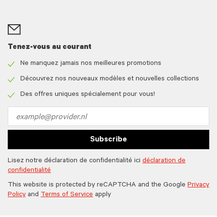
Tenez-vous au courant
Ne manquez jamais nos meilleures promotions
Check
icon
Découvrez nos nouveaux modèles et nouvelles collections
Check
icon
Des offres uniques spécialement pour vous!
Check
icon
Email
address
Subscribe
Lisez notre déclaration de confidentialité ici
déclaration de
confidentialité
This website is protected by reCAPTCHA and the Google
Privacy
Policy
and
Terms of Service
apply