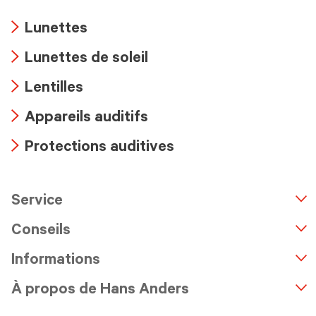
Lunettes
Arrow
Lunettes de soleil
icon
Arrow
Lentilles
icon
Arrow
Appareils auditifs
icon
Arrow
Protections auditives
icon
Arrow
icon
Service
n
A
r
r
o
w
i
c
o
Conseils
Informations
À propos de Hans Anders