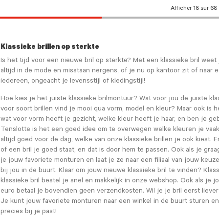
e): 48
Afficher 18 sur 68
e): 51
Klassieke brillen op sterkte
e): 53
Is het tijd voor een nieuwe bril op sterkte? Met een klassieke bril weet 
altijd in de mode en misstaan nergens, of je nu op kantoor zit of naar
iedereen, ongeacht je levensstijl of kledingstijl!
e): 55
Hoe kies je het juiste klassieke brilmontuur? Wat voor jou de juiste klas
voor soort brillen vind je mooi qua vorm, model en kleur? Maar ook is 
e): 57
wat voor vorm heeft je gezicht, welke kleur heeft je haar, en ben je ge
Tenslotte is het een goed idee om te overwegen welke kleuren je vaak d
e): 59
altijd goed voor de dag, welke van onze klassieke brillen je ook kiest. 
of een bril je goed staat, en dat is door hem te passen. Ook als je gr
je jouw favoriete monturen en laat je ze naar een filiaal van jouw ke
bij jou in de buurt. Klaar om jouw nieuwe klassieke bril te vinden? Kl
klassieke bril bestel je snel en makkelijk in onze webshop. Ook als je j
euro betaal je bovendien geen verzendkosten. Wil je je bril eerst liev
Je kunt jouw favoriete monturen naar een winkel in de buurt sturen en
precies bij je past!