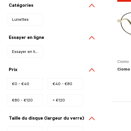
Catégories
Lunettes
Refine by Catégories: Lunettes
Essayer en ligne
Essayer en ligne
Refine by Essayer en ligne: Essayer en ligne
Ciomo
Prix
Ciomo
€0 - €40
Refine by Prix: €0 - €40
€40 - €80
Refine by Prix: €40 - €80
€80 - €120
Refine by Prix: €80 - €120
> €120
Refine by Prix: > €120
Taille du disque (largeur du verre)