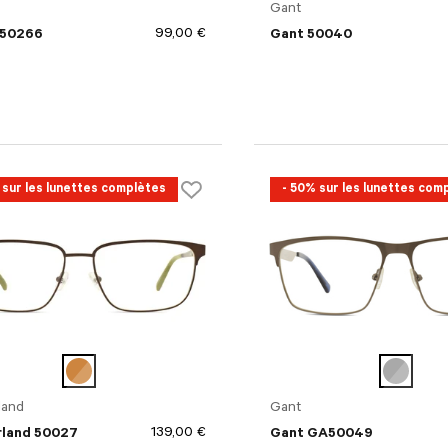
Gant
99,00 €
 50266
Gant 50040
 sur les lunettes complètes
- 50% sur les lunettes com
land
Gant
139,00 €
land 50027
Gant GA50049