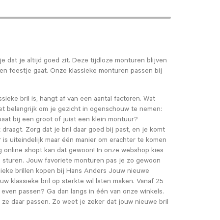
je dat je altijd goed zit. Deze tijdloze monturen blijven
 een feestje gaat. Onze klassieke monturen passen bij
sieke bril is, hangt af van een aantal factoren. Wat
het belangrijk om je gezicht in ogenschouw te nemen:
baat bij een groot of juist een klein montuur?
raagt. Zorg dat je bril daar goed bij past, en je komt
Er is uiteindelijk maar één manier om erachter te komen
aag online shopt kan dat gewoon! In onze webshop kies
uze sturen. Jouw favoriete monturen pas je zo gewoon
assieke brillen kopen bij Hans Anders Jouw nieuwe
ouw klassieke bril op sterkte wil laten maken. Vanaf 25
er even passen? Ga dan langs in één van onze winkels.
 ze daar passen. Zo weet je zeker dat jouw nieuwe bril