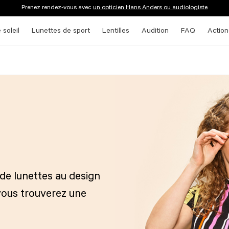
Prenez rendez-vous avec
un opticien Hans Anders ou audiologiste
 soleil
Lunettes de sport
Lentilles
Audition
FAQ
Action
 de lunettes au design
 vous trouverez une