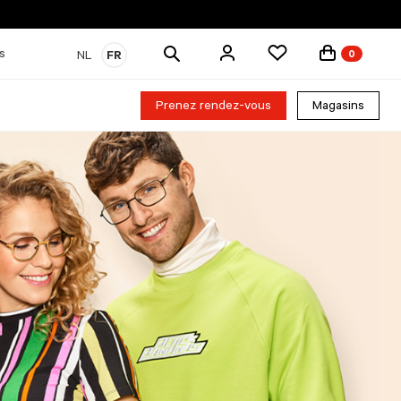
Rechercher
s
NL
FR
0
des
produits
Prenez rendez-vous
Magasins