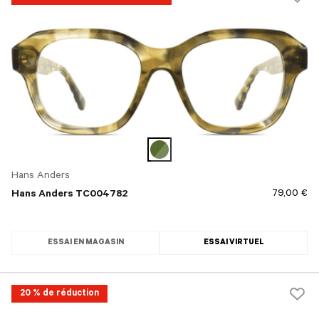
Hans Anders
79,00 €
Hans Anders TC004782
ESSAI EN MAGASIN
ESSAI VIRTUEL
20 % de réduction