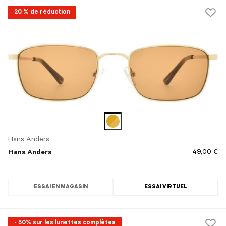
20 % de réduction
Hans Anders
49,00 €
Hans Anders
ESSAI EN MAGASIN
ESSAI VIRTUEL
- 50% sur les lunettes complètes