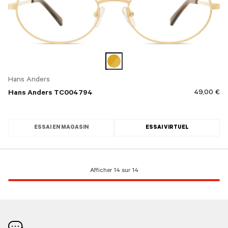
Hans Anders
49,00 €
Hans Anders TC004794
ESSAI EN MAGASIN
ESSAI VIRTUEL
Afficher 14 sur 14