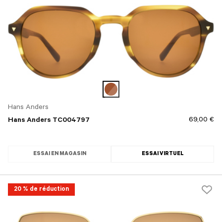
Hans Anders
69,00 €
Hans Anders TC004797
ESSAI EN MAGASIN
ESSAI VIRTUEL
20 % de réduction