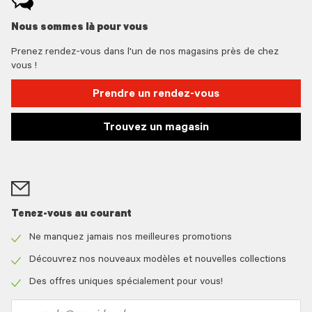
Nous sommes là pour vous
Prenez rendez-vous dans l'un de nos magasins près de chez
vous !
Prendre un rendez-vous
Trouvez un magasin
Tenez-vous au courant
Ne manquez jamais nos meilleures promotions
Check
icon
Découvrez nos nouveaux modèles et nouvelles collections
Check
icon
Des offres uniques spécialement pour vous!
Check
icon
Email