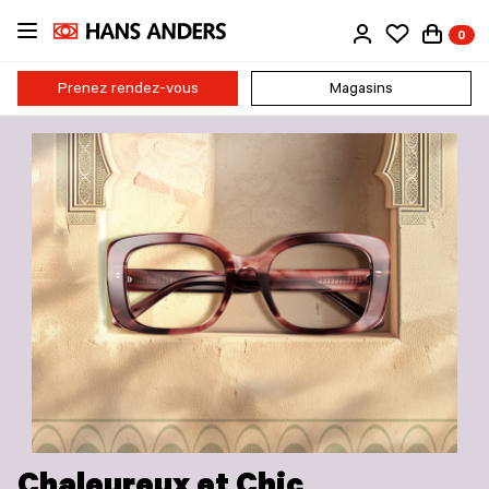
Passer
0
au
contenu
principal
Prenez rendez-vous
Magasins