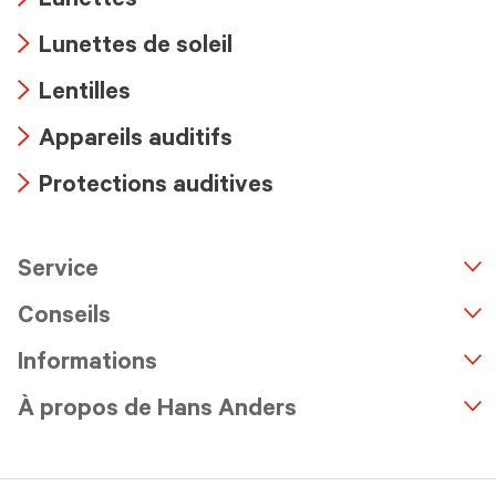
Lunettes
Arrow
Lunettes de soleil
icon
Arrow
Lentilles
icon
Arrow
Appareils auditifs
icon
Arrow
Protections auditives
icon
Arrow
icon
Service
n
A
r
r
o
w
i
c
o
Conseils
Informations
À propos de Hans Anders