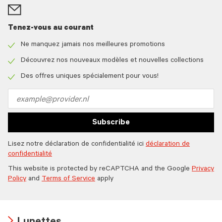
Tenez-vous au courant
Ne manquez jamais nos meilleures promotions
Check
icon
Découvrez nos nouveaux modèles et nouvelles collections
Check
icon
Des offres uniques spécialement pour vous!
Check
icon
Email
address
Subscribe
Lisez notre déclaration de confidentialité ici
déclaration de
confidentialité
This website is protected by reCAPTCHA and the Google
Privacy
Policy
and
Terms of Service
apply