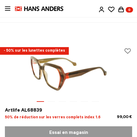
Passer
0
au
contenu
principal
- 50% sur les lunettes complètes
Artlife AL68839
99,00 €
50% de réduction sur les verres complets index 1.6
Essai en magasin