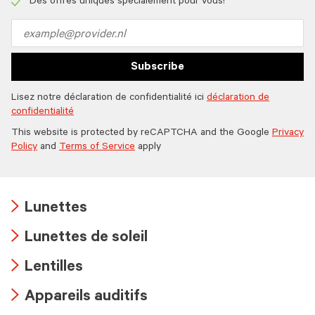
icon
Des offres uniques spécialement pour vous!
Check
icon
Email
address
Subscribe
Lisez notre déclaration de confidentialité ici
déclaration de
confidentialité
This website is protected by reCAPTCHA and the Google
Privacy
Policy
and
Terms of Service
apply
Lunettes
Arrow
Lunettes de soleil
icon
Arrow
Lentilles
icon
Arrow
Appareils auditifs
icon
Arrow