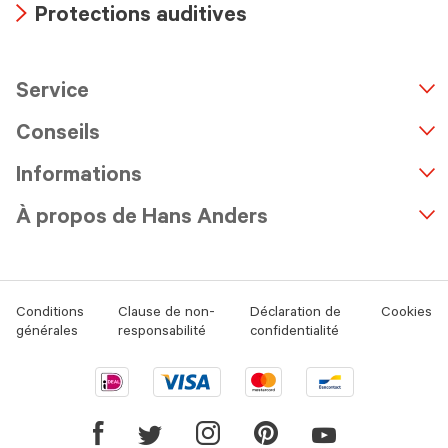
Protections auditives
icon
Arrow
icon
Service
n
A
r
r
o
w
i
c
o
Conseils
Informations
À propos de Hans Anders
Conditions
Clause de non-
Déclaration de
Cookies
générales
responsabilité
confidentialité
Ideal
Visa
Mastercard
Bancontact
logo
logo
logo
logo