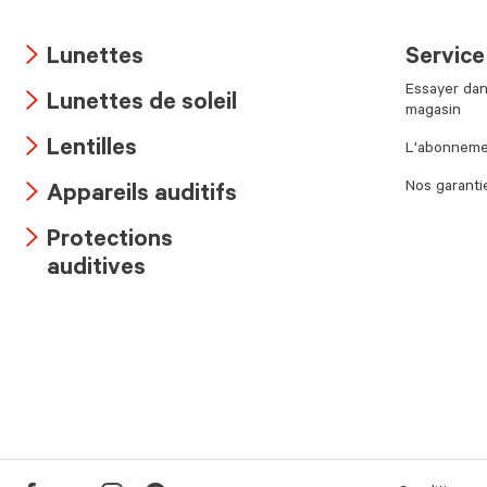
Lunettes
Service
Arrow
Essayer dan
Lunettes de soleil
icon
magasin
Arrow
Lentilles
L'abonnemen
icon
Arrow
Nos garanti
Appareils auditifs
icon
Arrow
Protections
icon
Arrow
auditives
icon