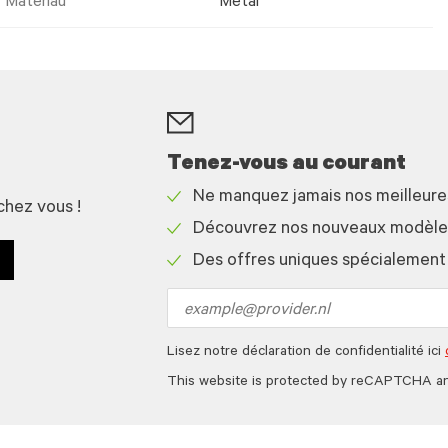
Matériau
Metal
Tenez-vous au courant
Ne manquez jamais nos meilleur
chez vous !
Check
Découvrez nos nouveaux modèles 
icon
Check
Des offres uniques spécialement
icon
Check
icon
Email
address
Lisez notre déclaration de confidentialité ici
This website is protected by reCAPTCHA a