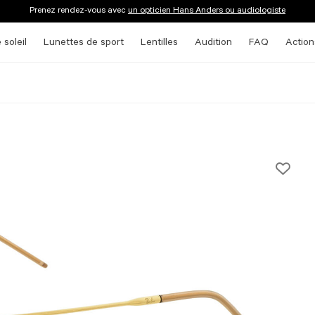
Prenez rendez-vous avec
un opticien Hans Anders ou audiologiste
 soleil
Lunettes de sport
Lentilles
Audition
FAQ
Action