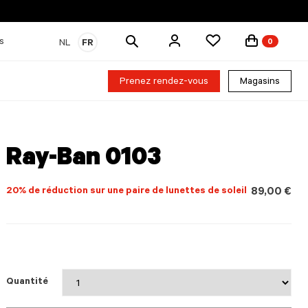
Rechercher
s
NL
FR
0
des
produits
Prenez rendez-vous
Magasins
Ray-Ban 0103
20% de réduction sur une paire de lunettes de soleil
89,00 €
Quantité