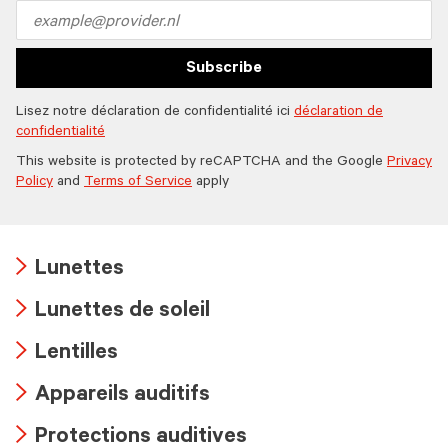
icon
Email
address
Subscribe
Lisez notre déclaration de confidentialité ici
déclaration de
confidentialité
This website is protected by reCAPTCHA and the Google
Privacy
Policy
and
Terms of Service
apply
Lunettes
Arrow
Lunettes de soleil
icon
Arrow
Lentilles
icon
Arrow
Appareils auditifs
icon
Arrow
Protections auditives
icon