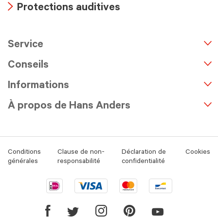
Protections auditives
icon
Arrow
icon
Service
n
A
r
r
o
w
i
c
o
Conseils
Informations
À propos de Hans Anders
Conditions
Clause de non-
Déclaration de
Cookies
générales
responsabilité
confidentialité
Ideal
Visa
Mastercard
Bancontact
logo
logo
logo
logo