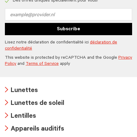
icon
Des offres uniques spécialement pour vous!
Check
icon
Email
address
Subscribe
Lisez notre déclaration de confidentialité ici
déclaration de
confidentialité
This website is protected by reCAPTCHA and the Google
Privacy
Policy
and
Terms of Service
apply
Lunettes
Arrow
Lunettes de soleil
icon
Arrow
Lentilles
icon
Arrow
Appareils auditifs
icon
Arrow