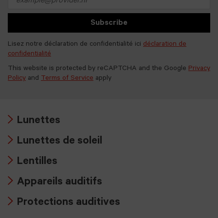
address
Subscribe
Lisez notre déclaration de confidentialité ici
déclaration de
confidentialité
This website is protected by reCAPTCHA and the Google
Privacy
Policy
and
Terms of Service
apply
Lunettes
Arrow
Lunettes de soleil
icon
Arrow
Lentilles
icon
Arrow
Appareils auditifs
icon
Arrow
Protections auditives
icon
Arrow