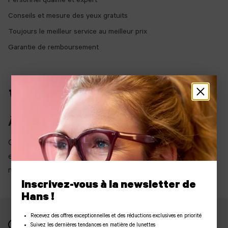
Personnel qualifié et expert
Conseils et mesure des yeux gratuits
Toujours le meilleur service au meilleur prix
Garantie de remboursement
À propos de ces lunettes
Ces lunettes de soleil de la collection Hans Anders sont or,
et de forme rectangulaire. La monture est fabriquée en
métal.
Inscrivez-vous à la newsletter de
Hans !
Recevez des offres exceptionnelles et des réductions exclusives en priorité
Suivez les dernières tendances en matière de lunettes