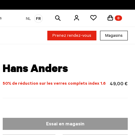
Rechercher
s
NL
FR
0
des
produits
Prenez rendez-vous
Magasins
Hans Anders
50% de réduction sur les verres complets index 1.6
49,00 €
Essai en magasin