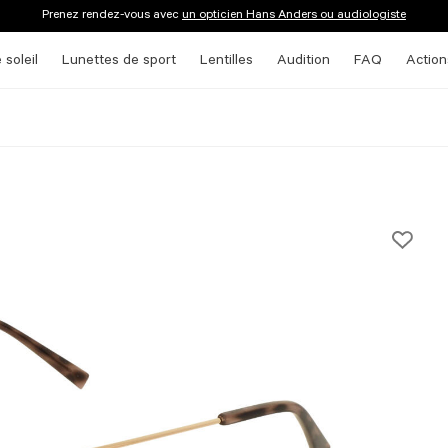
Prenez rendez-vous avec
un opticien Hans Anders ou audiologiste
 soleil
Lunettes de sport
Lentilles
Audition
FAQ
Action