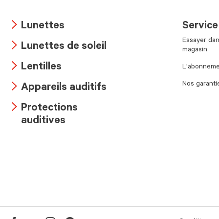
Lunettes
Service
Arrow
Essayer dan
Lunettes de soleil
icon
magasin
Arrow
Lentilles
L'abonnemen
icon
Arrow
Nos garanti
Appareils auditifs
icon
Arrow
Protections
icon
Arrow
auditives
icon