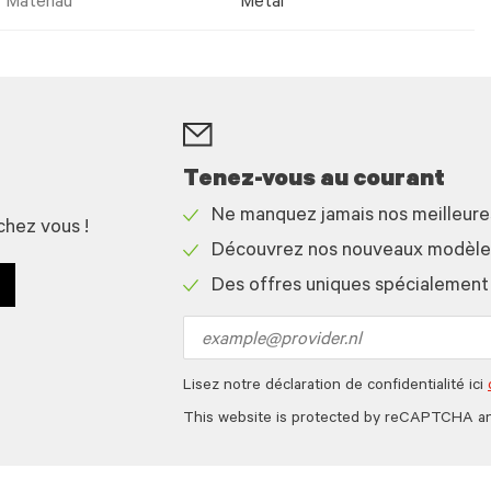
Matériau
Metal
Tenez-vous au courant
Ne manquez jamais nos meilleur
chez vous !
Check
Découvrez nos nouveaux modèles 
icon
Check
Des offres uniques spécialement
icon
Check
icon
Email
address
Lisez notre déclaration de confidentialité ici
This website is protected by reCAPTCHA a