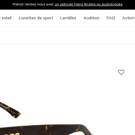
Prenez rendez-vous avec
un opticien Hans Anders ou audiologiste
 soleil
Lunettes de sport
Lentilles
Audition
FAQ
Action