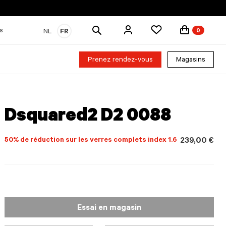
Rechercher
s
NL
FR
0
des
produits
Prenez rendez-vous
Magasins
Dsquared2 D2 0088
50% de réduction sur les verres complets index 1.6
239,00 €
Essai en magasin