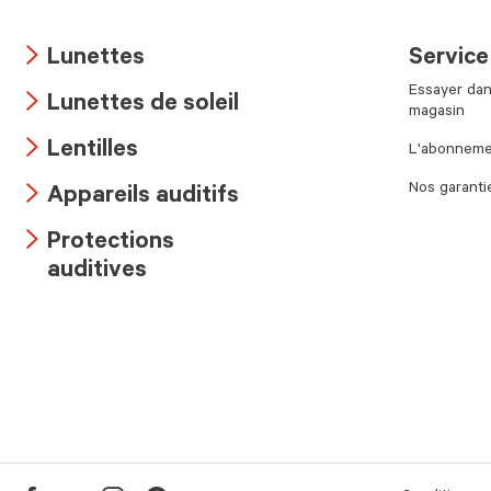
Lunettes
Service
Arrow
Essayer dan
Lunettes de soleil
icon
magasin
Arrow
Lentilles
L'abonnemen
icon
Arrow
Nos garanti
Appareils auditifs
icon
Arrow
Protections
icon
Arrow
auditives
icon