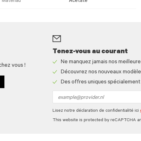
Matériau
Acetate
Tenez-vous au courant
Ne manquez jamais nos meilleur
chez vous !
Check
Découvrez nos nouveaux modèles 
icon
Check
Des offres uniques spécialement
icon
Check
icon
Email
address
Lisez notre déclaration de confidentialité ici
This website is protected by reCAPTCHA a