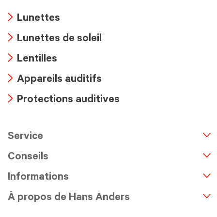
Lunettes
Arrow
Lunettes de soleil
icon
Arrow
Lentilles
icon
Arrow
Appareils auditifs
icon
Arrow
Protections auditives
icon
Arrow
icon
Service
n
A
r
r
o
w
i
c
o
Conseils
Informations
À propos de Hans Anders