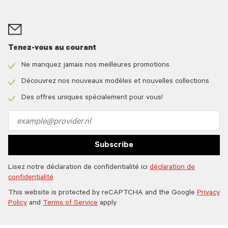
Tenez-vous au courant
Ne manquez jamais nos meilleures promotions
Check
icon
Découvrez nos nouveaux modèles et nouvelles collections
Check
icon
Des offres uniques spécialement pour vous!
Check
icon
Email
address
Subscribe
Lisez notre déclaration de confidentialité ici
déclaration de
confidentialité
This website is protected by reCAPTCHA and the Google
Privacy
Policy
and
Terms of Service
apply