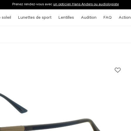
Prenez rendez-vous avec
un opticien Hans Anders ou audiologiste
 soleil
Lunettes de sport
Lentilles
Audition
FAQ
Action