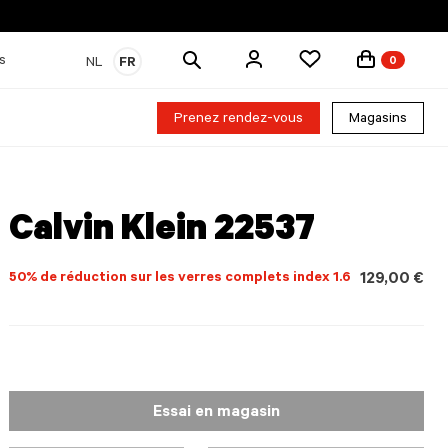
Rechercher
s
NL
FR
0
des
produits
Prenez rendez-vous
Magasins
Calvin Klein 22537
50% de réduction sur les verres complets index 1.6
129,00 €
Essai en magasin