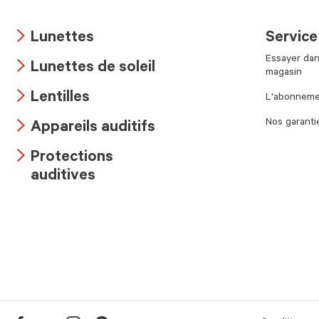
Lunettes
Service
Arrow
Essayer dan
Lunettes de soleil
icon
magasin
Arrow
Lentilles
L'abonnemen
icon
Arrow
Nos garanti
Appareils auditifs
icon
Arrow
Protections
icon
Arrow
auditives
icon