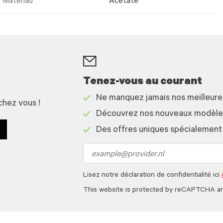
Matériau
Acetate
Tenez-vous au courant
Ne manquez jamais nos meilleur
chez vous !
Check
Découvrez nos nouveaux modèles 
icon
Check
Des offres uniques spécialement
icon
Check
icon
Email
address
Lisez notre déclaration de confidentialité ici
This website is protected by reCAPTCHA a