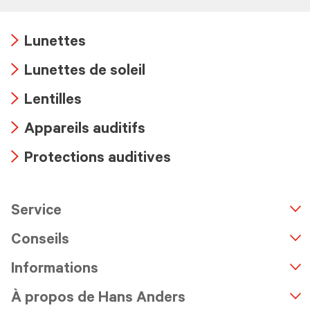
Lunettes
Arrow
Lunettes de soleil
icon
Arrow
Lentilles
icon
Arrow
Appareils auditifs
icon
Arrow
Protections auditives
icon
Arrow
icon
Service
n
A
r
r
o
w
i
c
o
Conseils
Informations
À propos de Hans Anders