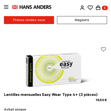
Passer
0
au
contenu
principal
Prenez rendez-vous
Magasins
Lentilles mensuelles Easy Wear Type 4+ (3 pièces)
19,50 €
Achat unique