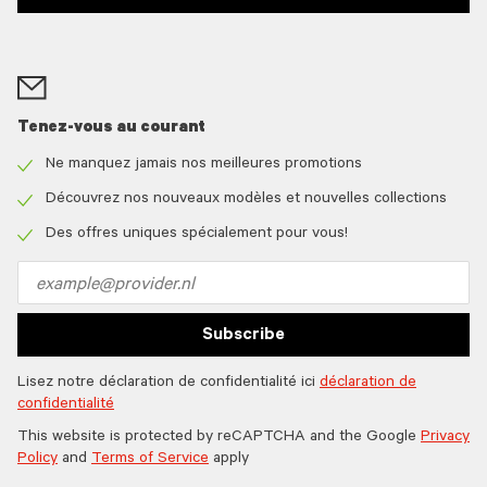
Tenez-vous au courant
Ne manquez jamais nos meilleures promotions
Check
icon
Découvrez nos nouveaux modèles et nouvelles collections
Check
icon
Des offres uniques spécialement pour vous!
Check
icon
Email
address
Subscribe
Lisez notre déclaration de confidentialité ici
déclaration de
confidentialité
This website is protected by reCAPTCHA and the Google
Privacy
Policy
and
Terms of Service
apply