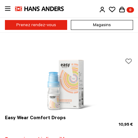
Passer
0
au
contenu
principal
Prenez rendez-vous
Magasins
Easy Wear Comfort Drops
10,95 €