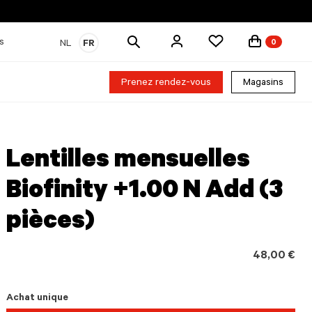
Rechercher
s
NL
FR
0
des
produits
Prenez rendez-vous
Magasins
Lentilles mensuelles
Biofinity +1.00 N Add (3
pièces)
48,00 €
Achat unique