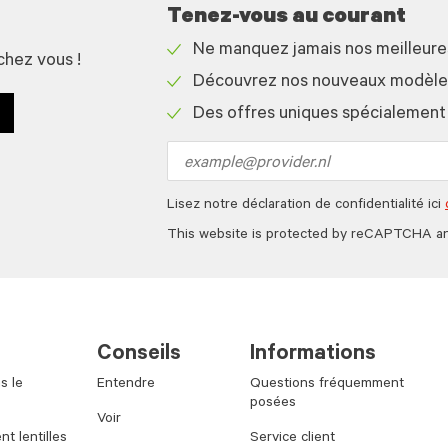
Tenez-vous au courant
Ne manquez jamais nos meilleur
chez vous !
Check
Découvrez nos nouveaux modèles 
icon
Check
Des offres uniques spécialement
icon
Check
icon
Email
address
Lisez notre déclaration de confidentialité ici
This website is protected by reCAPTCHA a
Conseils
Informations
s le
Entendre
Questions fréquemment
posées
Voir
t lentilles
Service client