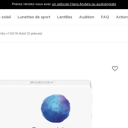
Prenez rendez-vous avec
un opticien Hans Anders ou audiologiste
 soleil
Lunettes de sport
Lentilles
Audition
FAQ
Action
inity +1.00 N Add (3 pièces)