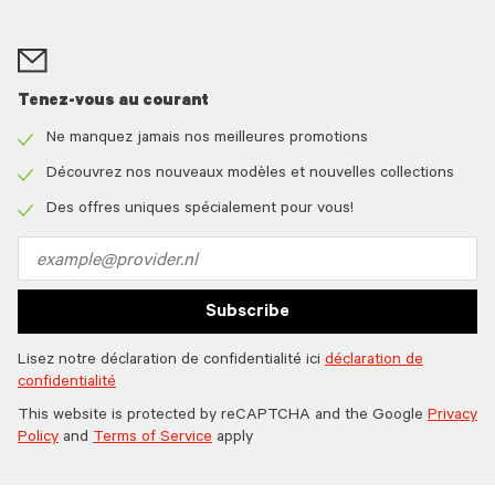
Tenez-vous au courant
Ne manquez jamais nos meilleures promotions
Check
icon
Découvrez nos nouveaux modèles et nouvelles collections
Check
icon
Des offres uniques spécialement pour vous!
Check
icon
Email
address
Subscribe
Lisez notre déclaration de confidentialité ici
déclaration de
confidentialité
This website is protected by reCAPTCHA and the Google
Privacy
Policy
and
Terms of Service
apply