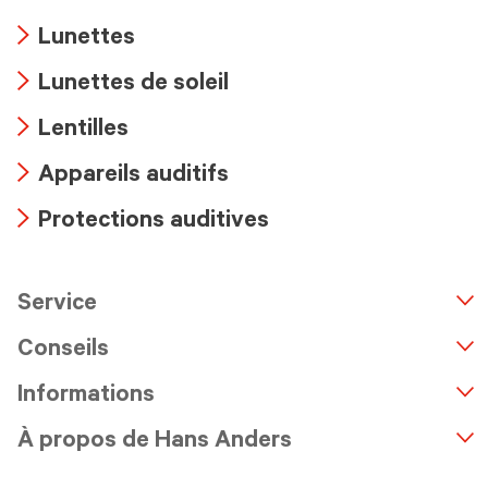
Lunettes
Arrow
Lunettes de soleil
icon
Arrow
Lentilles
icon
Arrow
Appareils auditifs
icon
Arrow
Protections auditives
icon
Arrow
icon
Service
n
A
r
r
o
w
i
c
o
Conseils
Informations
À propos de Hans Anders