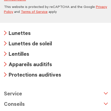
confidentialité
This website is protected by reCAPTCHA and the Google
Privacy
Policy
and
Terms of Service
apply
Lunettes
Arrow
Lunettes de soleil
icon
Arrow
Lentilles
icon
Arrow
Appareils auditifs
icon
Arrow
Protections auditives
icon
Arrow
icon
Service
n
A
r
r
o
w
i
c
o
Conseils