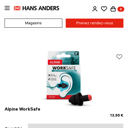
Passer
0
au
contenu
principal
Magasins
Prenez rendez-vous
Alpine WorkSafe
13,95 €