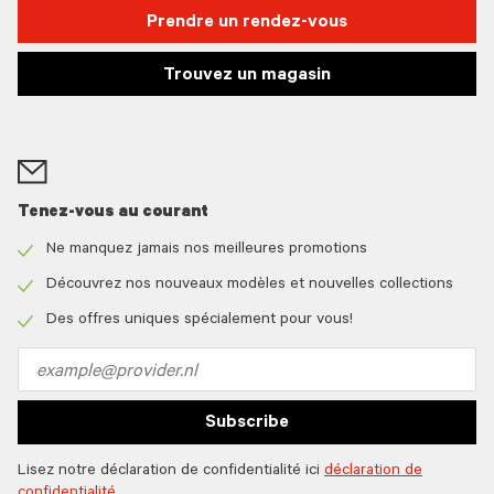
Prendre un rendez-vous
Trouvez un magasin
Tenez-vous au courant
Ne manquez jamais nos meilleures promotions
Check
icon
Découvrez nos nouveaux modèles et nouvelles collections
Check
icon
Des offres uniques spécialement pour vous!
Check
icon
Email
address
Subscribe
Lisez notre déclaration de confidentialité ici
déclaration de