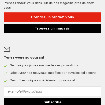
Prenez rendez-vous dans l'un de nos magasins près de chez
vous !
Prendre un rendez-vous
Trouvez un magasin
Tenez-vous au courant
Ne manquez jamais nos meilleures promotions
Check
icon
Découvrez nos nouveaux modèles et nouvelles collections
Check
icon
Des offres uniques spécialement pour vous!
Check
icon
Email
address
Subscribe