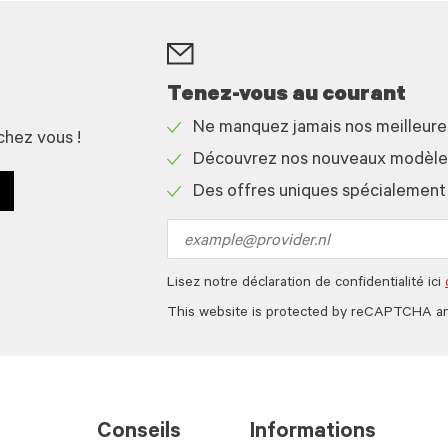
Tenez-vous au courant
Ne manquez jamais nos meilleur
chez vous !
Check
Découvrez nos nouveaux modèles 
icon
Check
Des offres uniques spécialement
icon
Check
icon
Email
address
Lisez notre déclaration de confidentialité ici
This website is protected by reCAPTCHA a
Conseils
Informations