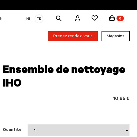
Rechercher
s
NL
FR
0
des
produits
Prenez rendez-vous
Magasins
Ensemble de nettoyage
IHO
10,95 €
Quantité