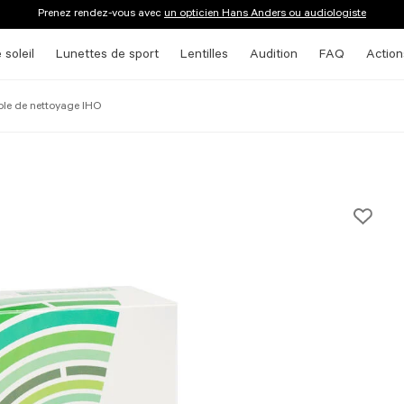
Prenez rendez-vous avec
un opticien Hans Anders ou audiologiste
 soleil
Lunettes de sport
Lentilles
Audition
FAQ
Action
le de nettoyage IHO