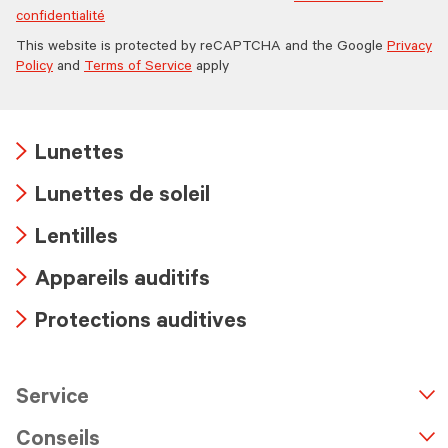
confidentialité
This website is protected by reCAPTCHA and the Google
Privacy
Policy
and
Terms of Service
apply
Lunettes
Arrow
Lunettes de soleil
icon
Arrow
Lentilles
icon
Arrow
Appareils auditifs
icon
Arrow
Protections auditives
icon
Arrow
icon
Service
n
A
r
r
o
w
i
c
o
Conseils