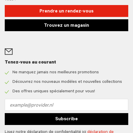
Prendre un rendez-vous
Trouvez un magasin
Tenez-vous au courant
Ne manquez jamais nos meilleures promotions
Check
icon
Découvrez nos nouveaux modèles et nouvelles collections
Check
icon
Des offres uniques spécialement pour vous!
Check
icon
Email
address
Subscribe
Lisez notre déclaration de confidentialité ici
déclaration de