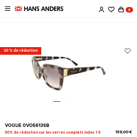
Passer
0
au
contenu
principal
20 % de réduction
VOGUE 0VO5613SB
159,00 €
50% de réduction sur les verres complets index 1.6