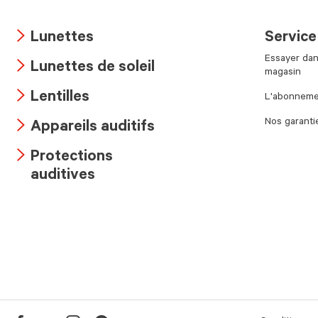
Lunettes
Service
Arrow
Essayer dan
Lunettes de soleil
icon
magasin
Arrow
Lentilles
L'abonnemen
icon
Arrow
Nos garanti
Appareils auditifs
icon
Arrow
Protections
icon
Arrow
auditives
icon