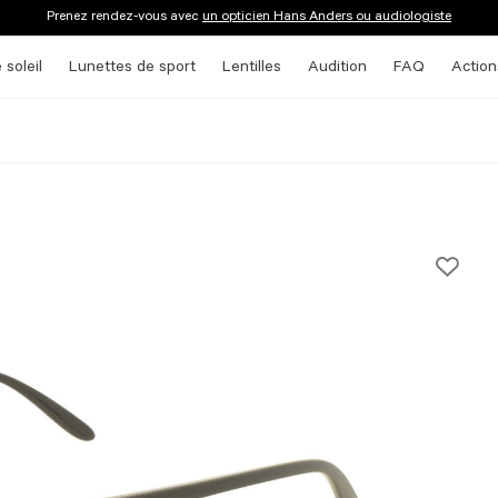
Prenez rendez-vous avec
un opticien Hans Anders ou audiologiste
 soleil
Lunettes de sport
Lentilles
Audition
FAQ
Action