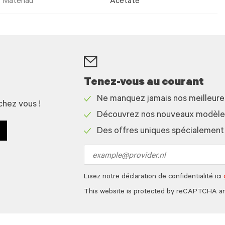
Matériau
Acetate
Tenez-vous au courant
Ne manquez jamais nos meilleur
chez vous !
Check
Découvrez nos nouveaux modèles 
icon
Check
Des offres uniques spécialement
icon
Check
icon
Email
address
Lisez notre déclaration de confidentialité ici
This website is protected by reCAPTCHA a