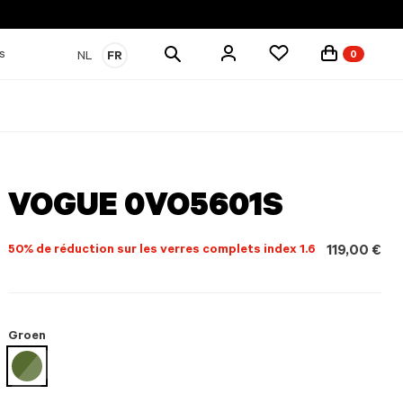
Rechercher
s
NL
FR
0
des
produits
VOGUE 0VO5601S
50% de réduction sur les verres complets index 1.6
119,00 €
Groen
sélectionné