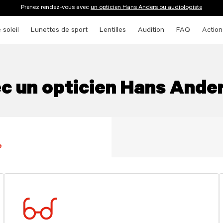
Prenez rendez-vous avec
un opticien Hans Anders ou audiologiste
 soleil
Lunettes de sport
Lentilles
Audition
FAQ
Action
c un opticien Hans Ander
e