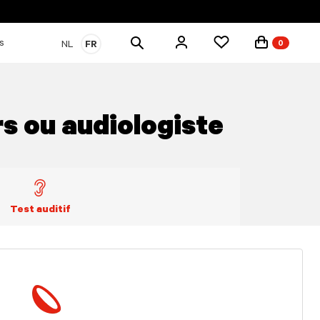
Rechercher
s
NL
FR
0
des
produits
s ou audiologiste
Test auditif