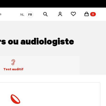
Rechercher
s
NL
FR
0
des
produits
s ou audiologiste
Test auditif