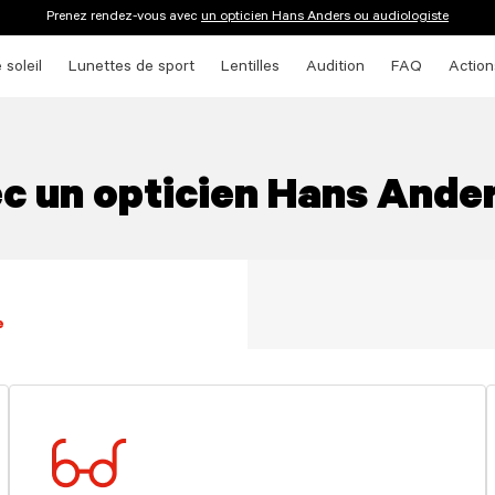
Prenez rendez-vous avec
un opticien Hans Anders ou audiologiste
 soleil
Lunettes de sport
Lentilles
Audition
FAQ
Action
c un opticien Hans Ander
e