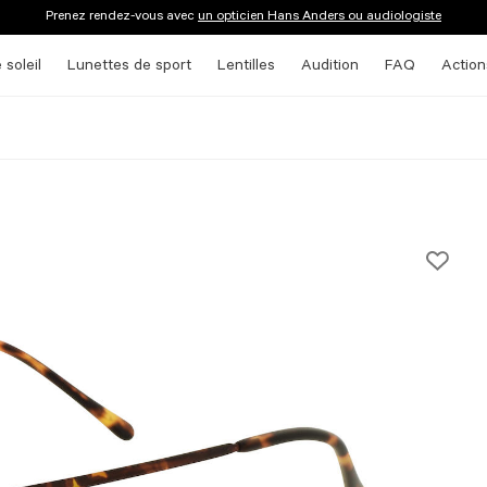
Prenez rendez-vous avec
un opticien Hans Anders ou audiologiste
 soleil
Lunettes de sport
Lentilles
Audition
FAQ
Action