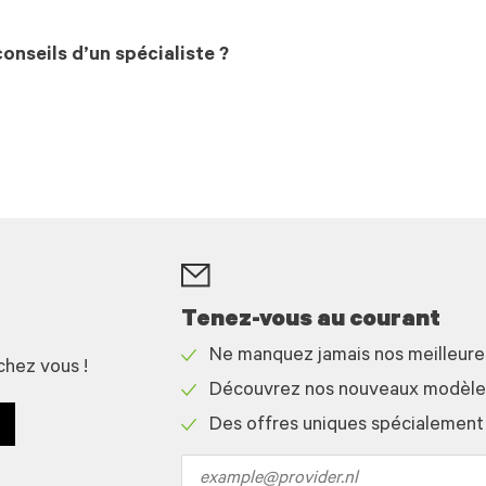
onseils d’un spécialiste ?
Tenez-vous au courant
Ne manquez jamais nos meilleur
chez vous !
Check
Découvrez nos nouveaux modèles 
icon
Check
Des offres uniques spécialement
icon
Check
icon
Email
address