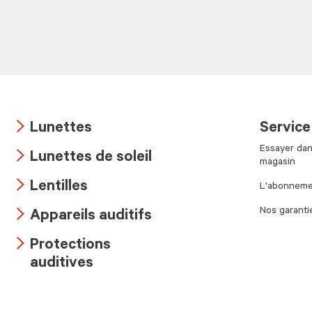
Lunettes
Service
Arrow
Essayer dan
Lunettes de soleil
icon
magasin
Arrow
Lentilles
L'abonnemen
icon
Arrow
Nos garanti
Appareils auditifs
icon
Arrow
Protections
icon
Arrow
auditives
icon