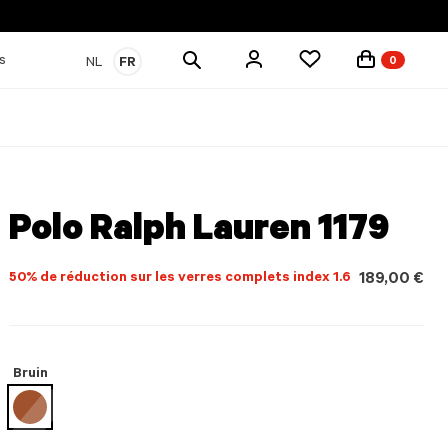
Rechercher
s
NL
FR
0
des
produits
Polo Ralph Lauren 1179
50% de réduction sur les verres complets index 1.6
189,00 €
Bruin
sélectionné