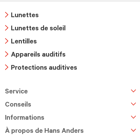
Lunettes
Arrow
Lunettes de soleil
icon
Arrow
Lentilles
icon
Arrow
Appareils auditifs
icon
Arrow
Protections auditives
icon
Arrow
icon
Service
n
A
r
r
o
w
i
c
o
Conseils
Informations
À propos de Hans Anders