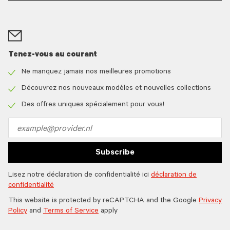
Tenez-vous au courant
Ne manquez jamais nos meilleures promotions
Check
icon
Découvrez nos nouveaux modèles et nouvelles collections
Check
icon
Des offres uniques spécialement pour vous!
Check
icon
Email
address
Subscribe
Lisez notre déclaration de confidentialité ici
déclaration de
confidentialité
This website is protected by reCAPTCHA and the Google
Privacy
Policy
and
Terms of Service
apply