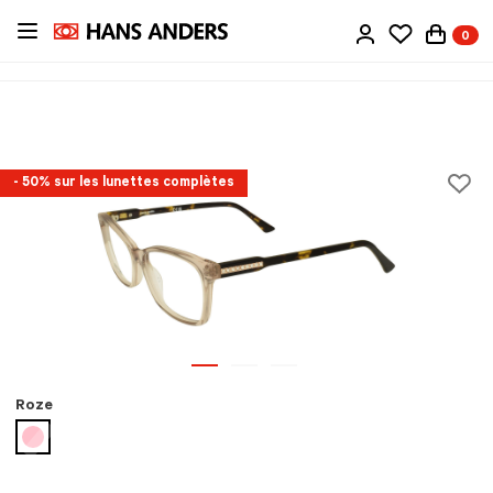
Passer
0
au
contenu
principal
- 50% sur les lunettes complètes
Roze
sélectionné