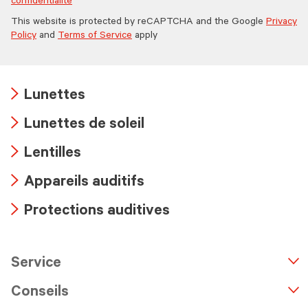
confidentialité
This website is protected by reCAPTCHA and the Google
Privacy
Policy
and
Terms of Service
apply
Lunettes
Arrow
Lunettes de soleil
icon
Arrow
Lentilles
icon
Arrow
Appareils auditifs
icon
Arrow
Protections auditives
icon
Arrow
icon
Service
n
A
r
r
o
w
i
c
o
Conseils