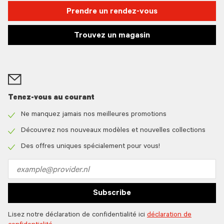
Prendre un rendez-vous
Trouvez un magasin
Tenez-vous au courant
Ne manquez jamais nos meilleures promotions
Check
icon
Découvrez nos nouveaux modèles et nouvelles collections
Check
icon
Des offres uniques spécialement pour vous!
Check
icon
Email
address
Subscribe
Lisez notre déclaration de confidentialité ici
déclaration de