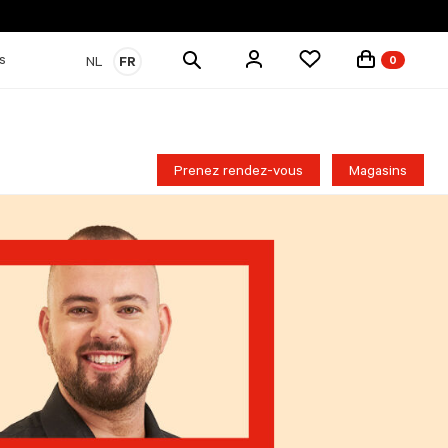
Rechercher
s
NL
FR
0
des
produits
Prenez rendez-vous
Magasins