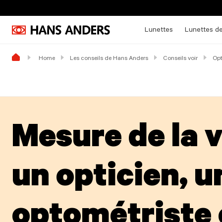
Lunettes
Lunettes de
Home
Les conseils de Hans Anders
Conseils voir
Opt
Mesure de la 
un opticien, u
optométriste 