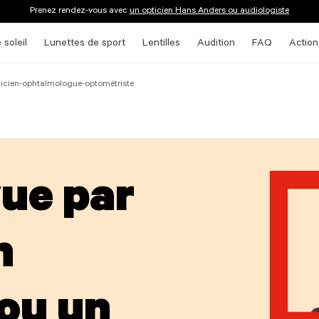
Prenez rendez-vous avec
un opticien Hans Anders ou audiologiste
 soleil
Lunettes de sport
Lentilles
Audition
FAQ
Action
icien-ophtalmologue-optométriste
vue par
n
ou un