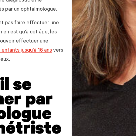
le diagnostic et le
és par un ophtalmologue.
t pas faire effectuer une
n en est qu'à cet âge, les
ouvoir effectuer une
s enfants jusqu'à 16 ans
vers
eux.
l se
ner par
ologue
étriste