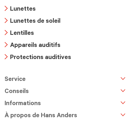
Lunettes
Arrow
Lunettes de soleil
icon
Arrow
Lentilles
icon
Arrow
Appareils auditifs
icon
Arrow
Protections auditives
icon
Arrow
icon
Service
n
A
r
r
o
w
i
c
o
Conseils
Informations
À propos de Hans Anders