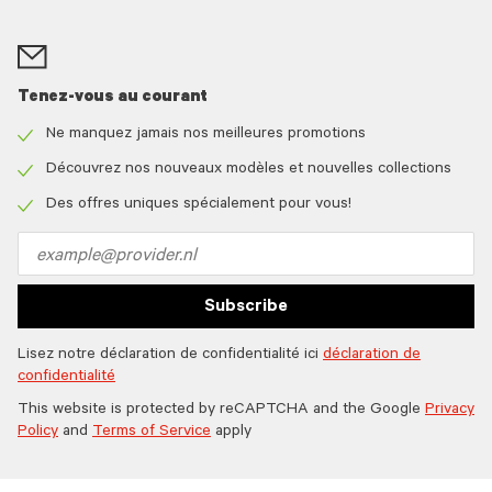
Tenez-vous au courant
Ne manquez jamais nos meilleures promotions
Check
icon
Découvrez nos nouveaux modèles et nouvelles collections
Check
icon
Des offres uniques spécialement pour vous!
Check
icon
Email
address
Subscribe
Lisez notre déclaration de confidentialité ici
déclaration de
confidentialité
This website is protected by reCAPTCHA and the Google
Privacy
Policy
and
Terms of Service
apply