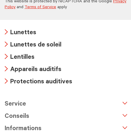
This website is protected by reCAPTCHA and the Google
Privacy
Policy
and
Terms of Service
apply
Lunettes
Arrow
Lunettes de soleil
icon
Arrow
Lentilles
icon
Arrow
Appareils auditifs
icon
Arrow
Protections auditives
icon
Arrow
icon
Service
n
A
r
r
o
w
i
c
o
Conseils
Informations