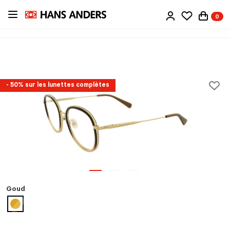
Passer
0
au
contenu
principal
- 50% sur les lunettes complètes
Goud
sélectionné