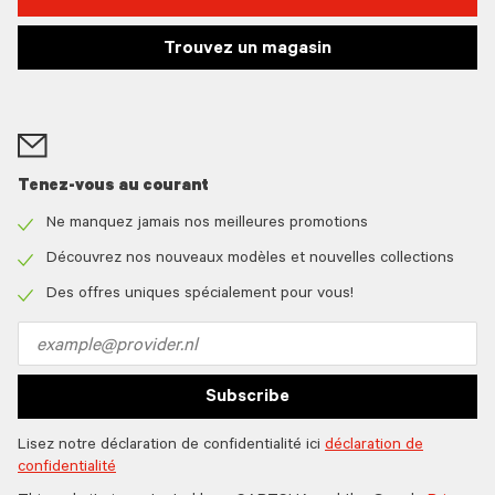
Trouvez un magasin
Tenez-vous au courant
Ne manquez jamais nos meilleures promotions
Check
icon
Découvrez nos nouveaux modèles et nouvelles collections
Check
icon
Des offres uniques spécialement pour vous!
Check
icon
Email
address
Subscribe
Lisez notre déclaration de confidentialité ici
déclaration de
confidentialité