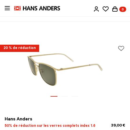
Passer
0
au
contenu
principal
20 % de réduction
Hans Anders
39,00 €
50% de réduction sur les verres complets index 1.6