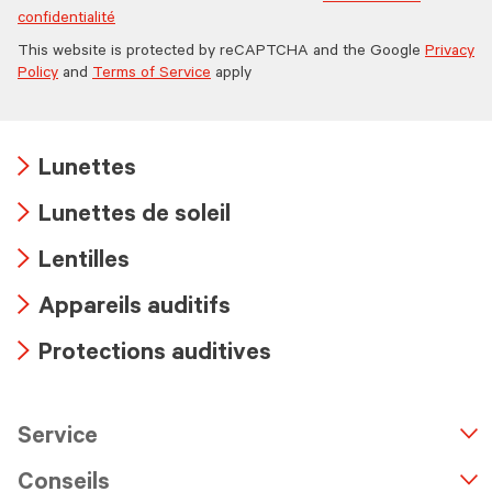
confidentialité
This website is protected by reCAPTCHA and the Google
Privacy
Policy
and
Terms of Service
apply
Lunettes
Arrow
Lunettes de soleil
icon
Arrow
Lentilles
icon
Arrow
Appareils auditifs
icon
Arrow
Protections auditives
icon
Arrow
icon
Service
n
A
r
r
o
w
i
c
o
Conseils