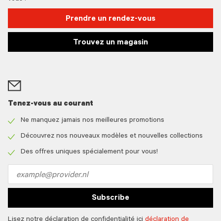
Prendre un rendez-vous
Trouvez un magasin
Tenez-vous au courant
Ne manquez jamais nos meilleures promotions
Check
icon
Découvrez nos nouveaux modèles et nouvelles collections
Check
icon
Des offres uniques spécialement pour vous!
Check
icon
Email
address
Subscribe
Lisez notre déclaration de confidentialité ici
déclaration de