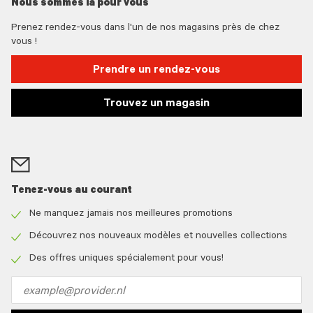
Nous sommes là pour vous
Prenez rendez-vous dans l'un de nos magasins près de chez
vous !
Prendre un rendez-vous
Trouvez un magasin
Tenez-vous au courant
Ne manquez jamais nos meilleures promotions
Check
icon
Découvrez nos nouveaux modèles et nouvelles collections
Check
icon
Des offres uniques spécialement pour vous!
Check
icon
Email
address