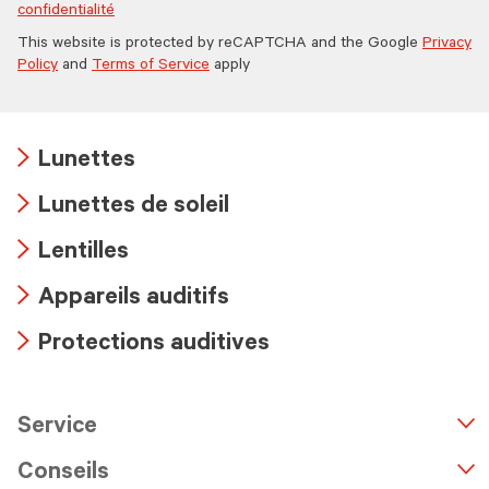
confidentialité
This website is protected by reCAPTCHA and the Google
Privacy
Policy
and
Terms of Service
apply
Lunettes
Arrow
Lunettes de soleil
icon
Arrow
Lentilles
icon
Arrow
Appareils auditifs
icon
Arrow
Protections auditives
icon
Arrow
icon
Service
n
A
r
r
o
w
i
c
o
Conseils