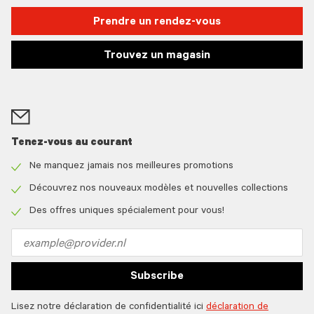
Prendre un rendez-vous
Trouvez un magasin
Tenez-vous au courant
Ne manquez jamais nos meilleures promotions
Check
icon
Découvrez nos nouveaux modèles et nouvelles collections
Check
icon
Des offres uniques spécialement pour vous!
Check
icon
Email
address
Subscribe
Lisez notre déclaration de confidentialité ici
déclaration de