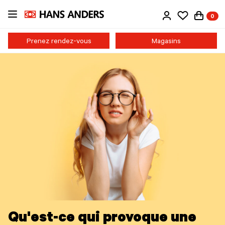
Passer
0
au
contenu
principal
Prenez rendez-vous
Magasins
Qu'est-ce qui provoque une